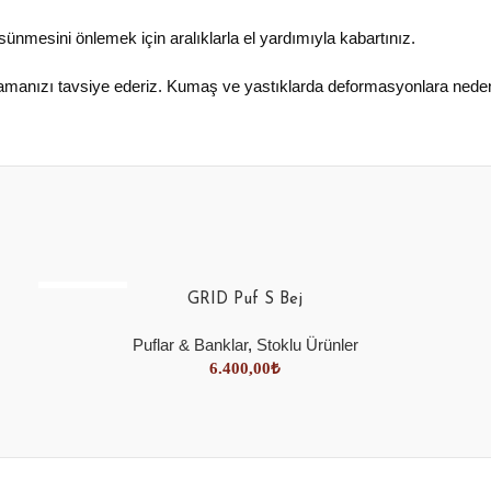
n sünmesini önlemek için aralıklarla el yardımıyla kabartınız.
rmamanızı tavsiye ederiz. Kumaş ve yastıklarda deformasyonlara neden
SOLD OUT
GRID Puf S Bej
Puflar & Banklar
,
Stoklu Ürünler
6.400,00
₺