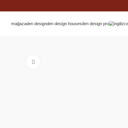
mağaza
den design
den design houses
den design pro
Click to enlarge