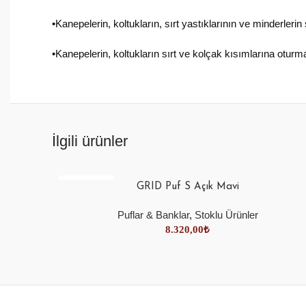
•Kanepelerin, koltukların, sırt yastıklarının ve minderleri
•Kanepelerin, koltukların sırt ve kolçak kısımlarına otu
İlgili ürünler
SOLD OUT
GRID Puf S Açık Mavi
Puflar & Banklar
,
Stoklu Ürünler
8.320,00
₺