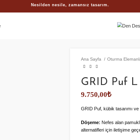
Nesilden nesile, zamansız tasarım.
Ana Sayfa
Oturma Elemanl
GRID Puf L
9.750,00
₺
GRID Puf, kübik tasarımı ve 
Döşeme:
Nefes alan pamuklu
alternatifleri için iletişime geçe