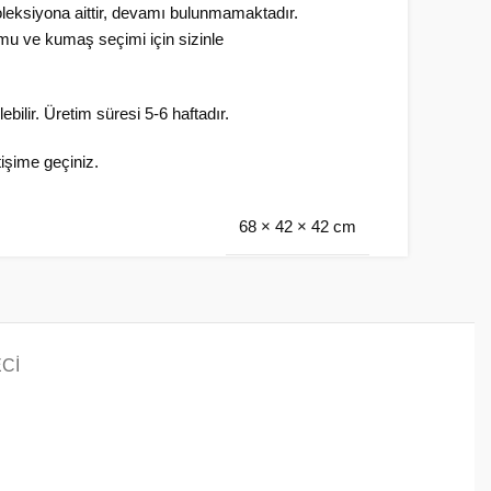
leksiyona aittir, devamı bulunmamaktadır.
umu ve kumaş seçimi için sizinle
ebilir. Üretim süresi 5-6 haftadır.
etişime geçiniz.
68 × 42 × 42 cm
CI