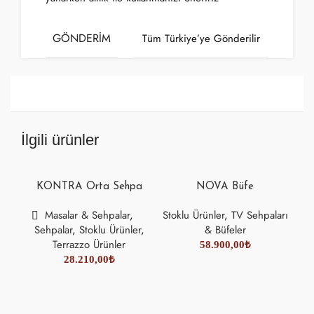
GÖNDERIM
Tüm Türkiye’ye Gönderilir
İlgili ürünler
SO
KONTRA Orta Sehpa
NOVA Büfe
Masalar & Sehpalar
,
Stoklu Ürünler
,
TV Sehpaları
P
Sehpalar
,
Stoklu Ürünler
,
& Büfeler
Terrazzo Ürünler
58.900,00
₺
28.210,00
₺