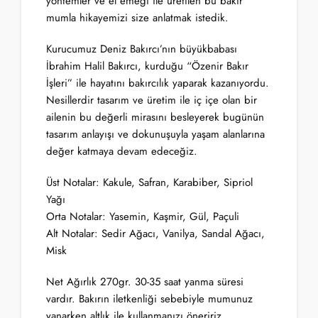
yöntemler ve el emeği ile üretilen bu bakır
mumla hikayemizi size anlatmak istedik.
Kurucumuz Deniz Bakırcı’nın büyükbabası
İbrahim Halil Bakırcı, kurduğu “Özenir Bakır
İşleri” ile hayatını bakırcılık yaparak kazanıyordu.
Nesillerdir tasarım ve üretim ile iç içe olan bir
ailenin bu değerli mirasını besleyerek bugünün
tasarım anlayışı ve dokunuşuyla yaşam alanlarına
değer katmaya devam edeceğiz.
Üst Notalar: Kakule, Safran, Karabiber, Sipriol
Yağı
Orta Notalar: Yasemin, Kaşmir, Gül, Paçuli
Alt Notalar: Sedir Ağacı, Vanilya, Sandal Ağacı,
Misk
Net Ağırlık 270gr. 30-35 saat yanma süresi
vardır. Bakırın iletkenliği sebebiyle mumunuz
yanarken altlık ile kullanmanızı öneririz