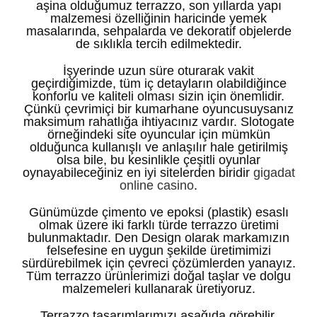
aşina olduğumuz terrazzo, son yıllarda yapı
malzemesi özelliğinin haricinde yemek
masalarında, sehpalarda ve dekoratif objelerde
de sıklıkla tercih edilmektedir.
İşyerinde uzun süre oturarak vakit
geçirdiğimizde, tüm iç detayların olabildiğince
konforlu ve kaliteli olması sizin için önemlidir.
Çünkü çevrimiçi bir kumarhane oyuncusuysanız
maksimum rahatlığa ihtiyacınız vardır. Slotogate
örneğindeki site oyuncular için mümkün
olduğunca kullanışlı ve anlaşılır hale getirilmiş
olsa bile, bu kesinlikle çeşitli oyunlar
oynayabileceğiniz en iyi sitelerden biridir
gigadat
online casino
.
Günümüzde çimento ve epoksi (plastik) esaslı
olmak üzere iki farklı türde terrazzo üretimi
bulunmaktadır. Den Design olarak markamızın
felsefesine en uygun şekilde üretimimizi
sürdürebilmek için çevreci çözümlerden yanayız.
Tüm terrazzo ürünlerimizi doğal taşlar ve dolgu
malzemeleri kullanarak üretiyoruz.
Terrazzo tasarımlarımızı aşağıda görebilir,